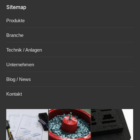
page
page
page
Sitemap
opens
opens
opens
in
in
in
Produkte
new
new
new
window
window
window
Branche
Technik / Anlagen
Unternehmen
Blog / News
Kontakt