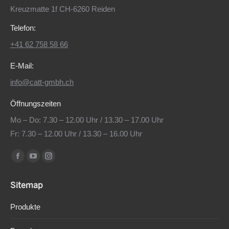
Kreuzmatte 1f CH-6260 Reiden
Telefon:
+41 62 758 58 66
E-Mail:
info@catt-gmbh.ch
Öffnungszeiten
Mo – Do: 7.30 – 12.00 Uhr / 13.30 – 17.00 Uhr
Fr: 7.30 – 12.00 Uhr / 13.30 – 16.00 Uhr
Find us on:
Facebook
YouTube
Instagram
page
page
page
Sitemap
opens
opens
opens
in
in
in
Produkte
new
new
new
window
window
window