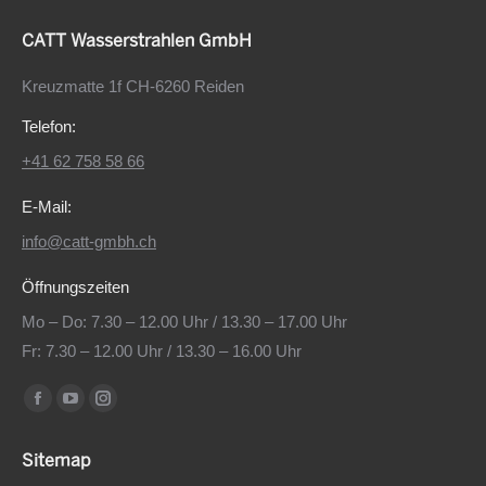
CATT Wasserstrahlen GmbH
Kreuzmatte 1f CH-6260 Reiden
Telefon:
+41 62 758 58 66
E-Mail:
info@catt-gmbh.ch
Öffnungszeiten
Mo – Do: 7.30 – 12.00 Uhr / 13.30 – 17.00 Uhr
Fr: 7.30 – 12.00 Uhr / 13.30 – 16.00 Uhr
Find us on:
Facebook
YouTube
Instagram
page
page
page
Sitemap
opens
opens
opens