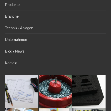
in
in
in
Produkte
new
new
new
window
window
window
Branche
Technik / Anlagen
Unternehmen
Blog / News
Kontakt